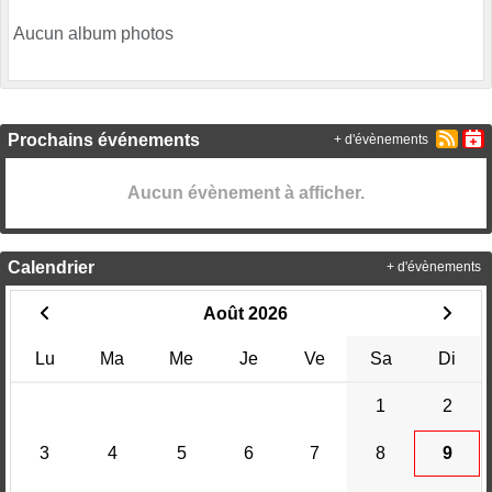
Aucun album photos
Prochains événements
+ d'évènements
Aucun évènement à afficher.
Calendrier
+ d'évènements
Août 2026
Lu
Ma
Me
Je
Ve
Sa
Di
1
2
3
4
5
6
7
8
9